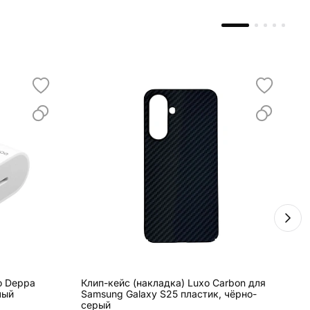
о Deppa
Клип-кейс (накладка) Luxo Carbon для
С
лый
Samsung Galaxy S25 пластик, чёрно-
E
серый