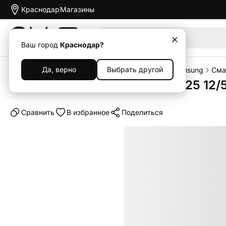
Краснодар
Магазины
Акции
Ваш город
Краснодар?
Да, верно
Выбрать другой
Главная
Каталог
Смартфоны
Смартфоны Samsung
Сма
Смартфон Samsung Galaxy S25 12/5
Cравнить
В избранное
Поделиться
Выгодный комплект