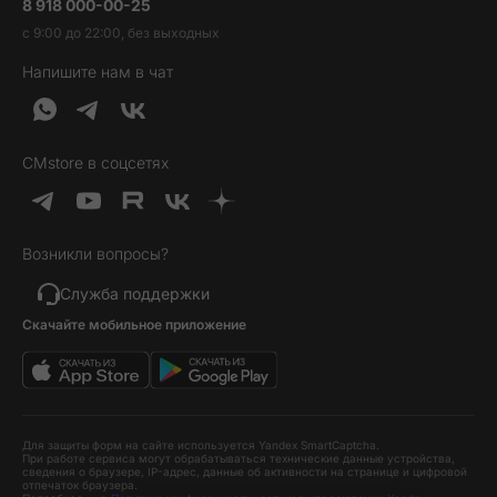
8 918 000-00-25
Вакансии
Трейд-ин
Наушники и колонки
с 9:00 до 22:00, без выходных
Контакты
Гарантия и возврат
Продукция Dyson
Напишите нам в чат
Обратная связь
Доставка и оплата
Гейминг
О нас
Кредит и рассрочка
Гаджеты
Публичная оферта
Вопросы и ответы
Услуги и софт
CMstore в соцсетях
Политика конфиденциальности
Карта сайта
Идеи подарков
Новинки
Возникли вопросы?
Товары дня
Выгодные комплекты
Служба поддержки
Скачайте мобильное приложение
Хиты продаж
Уценка
Для защиты форм на сайте используется Yandex SmartCaptcha.
При работе сервиса могут обрабатываться технические данные устройства,
сведения о браузере, IP-адрес, данные об активности на странице и цифровой
отпечаток браузера.