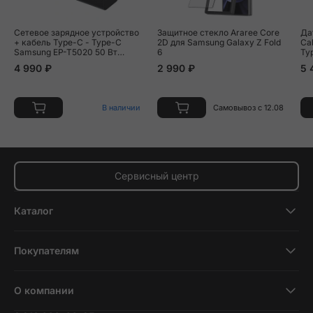
Сетевое зарядное устройство
Защитное стекло Araree Core
Да
+ кабель Type-C - Type-C
2D для Samsung Galaxy Z Fold
Ca
Samsung EP-T5020 50 Вт
6
Ty
чёрный
4 990 ₽
2 990 ₽
5 
В наличии
Самовывоз с 12.08
Сервисный центр
Каталог
Смартфоны
Покупателям
Планшеты
Новости и обзоры
Ноутбуки и компьютеры
О компании
Акции
Умные часы и фитнесс-браслеты