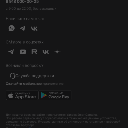
8 918 000-00-25
Вакансии
Трейд-ин
Наушники и колонки
с 9:00 до 22:00, без выходных
Контакты
Гарантия и возврат
Продукция Dyson
Напишите нам в чат
Обратная связь
Доставка и оплата
Гейминг
О нас
Кредит и рассрочка
Гаджеты
Публичная оферта
Вопросы и ответы
Услуги и софт
CMstore в соцсетях
Политика конфиденциальности
Карта сайта
Идеи подарков
Новинки
Возникли вопросы?
Товары дня
Выгодные комплекты
Служба поддержки
Скачайте мобильное приложение
Хиты продаж
Уценка
Для защиты форм на сайте используется Yandex SmartCaptcha.
При работе сервиса могут обрабатываться технические данные устройства,
сведения о браузере, IP-адрес, данные об активности на странице и цифровой
отпечаток браузера.