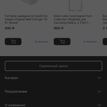
Сетевое зарядное устройство
Клип-кейс (накладка) Pure
Бе
Deppa Original Wall Charger 20
Collection MagSafe для
De
Вт белый
Samsung Galaxy Z Fold 7
се
полиуретан, поликарбонат,
690 ₽
990 ₽
2 
прозрачный
В наличии
В наличии
Сервисный центр
Каталог
Смартфоны
Покупателям
Планшеты
Новости и обзоры
Ноутбуки и компьютеры
О компании