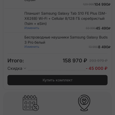
104 990
129 990
₽
Планшет Samsung Galaxy Tab S10 FE Plus (SM-
X626B) Wi-Fi + Cellular 8/128 ГБ серебристый
(1sim + eSim)
Изменить
45 490
59 990
₽
Беспроводные наушники Samsung Galaxy Buds
3 Pro белый
Изменить
8 490
13 990
₽
Итого:
158 970 ₽
203 970 ₽
Скидка
- 45 000 ₽
Купить комплект