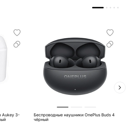
 Aukey 3-
Беспроводные наушники OnePlus Buds 4
Б
лый
чёрный