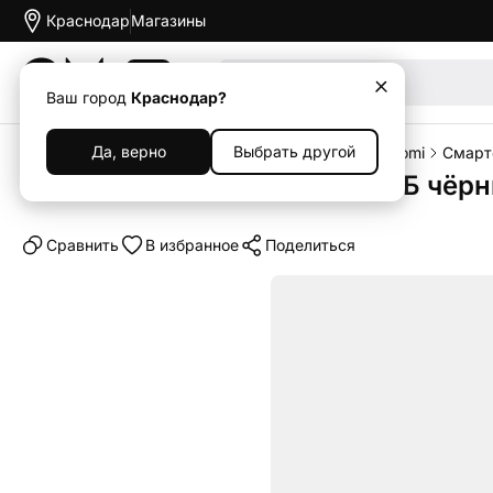
Краснодар
Магазины
Акции
Ваш город
Краснодар?
Да, верно
Выбрать другой
Главная
Каталог
Смартфоны
Смартфоны Xiaomi
Смарт
Смартфон Xiaomi 14 12/256 ГБ чёрн
Cравнить
В избранное
Поделиться