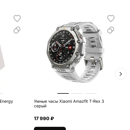
Energy
Умные часы Xiaomi Amazfit T-Rex 3
В
серый
V
17 990 ₽