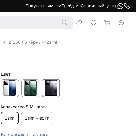
Покупателям
Трейд-ин
Сервисный центр
14 12/256 ГБ чёрный (2sim)
Цвет
Количество SIM-карт
2sim
2sim + eSim
Все характеристики