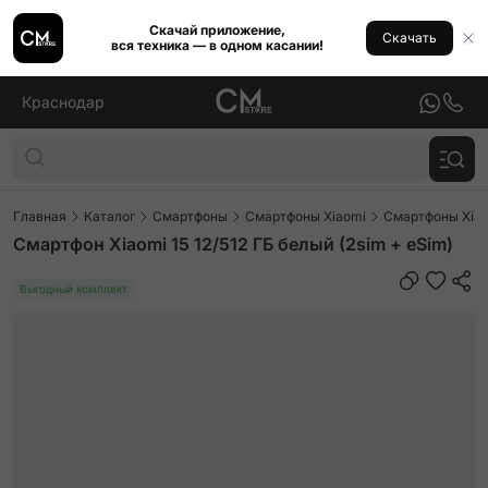
Скачай приложение,
Скачать
вся техника — в одном касании!
Краснодар
Главная
Каталог
Смартфоны
Смартфоны Xiaomi
Смартфоны Xiao
Смартфон Xiaomi 15 12/512 ГБ белый (2sim + eSim)
Выгодный комплект