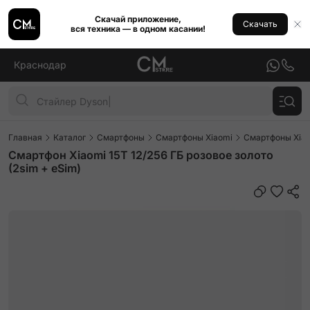
Скачай приложение,
Скачать
вся техника — в одном касании!
Краснодар
Главная
Каталог
Смартфоны
Смартфоны Xiaomi
Смартфоны Xiao
Смартфон Xiaomi 15T 12/256 ГБ розовое золото
(2sim + eSim)