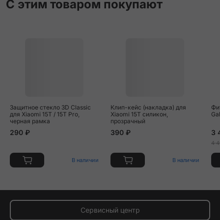
С этим товаром покупают
Защитное стекло 3D Classic
Клип-кейс (накладка) для
Фи
для Xiaomi 15T / 15T Pro,
Xiaomi 15T силикон,
Ga
черная рамка
прозрачный
290 ₽
390 ₽
3 
4 4
В наличии
В наличии
Сервисный центр