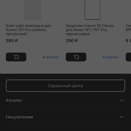
Клип-кейс (накладка) для
Защитное стекло 3D Classic
Ум
Xiaomi 15T Pro силикон,
для Xiaomi 15T / 15T Pro,
BI
прозрачный
черная рамка
390 ₽
290 ₽
6 
В наличии
В наличии
Сервисный центр
Каталог
Смартфоны
Покупателям
Планшеты
Новости и обзоры
Ноутбуки и компьютеры