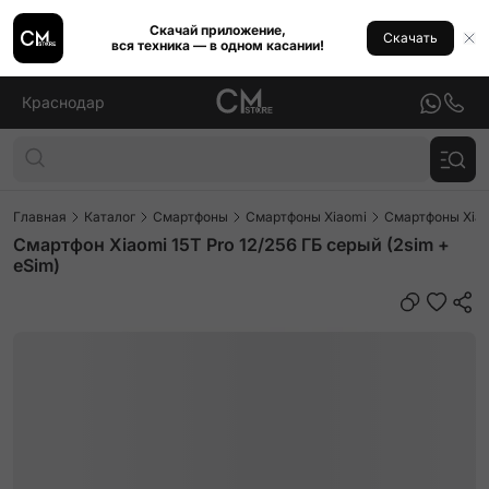
Скачай приложение,
Скачать
вся техника — в одном касании!
Краснодар
Главная
Каталог
Смартфоны
Смартфоны Xiaomi
Смартфоны Xiao
Смартфон Xiaomi 15T Pro 12/256 ГБ серый (2sim +
eSim)