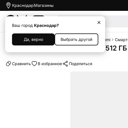
Краснодар
Магазины
Акции
Ваш город
Краснодар?
Да, верно
Выбрать другой
Главная
Каталог
Смартфоны
Смартфоны Xiaomi
Смарт
Смартфон Xiaomi Poco F6 12/512 ГБ
Cравнить
В избранное
Поделиться