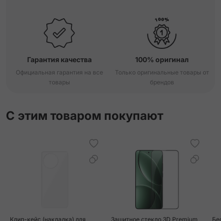
Гарантия качества
100% оригинал
Официальная гарантия на все
Только оригинальные товары от
товары
брендов
С этим товаром покупают
Клип-кейс (накладка) для
Защитное стекло 3D Premium
Бе