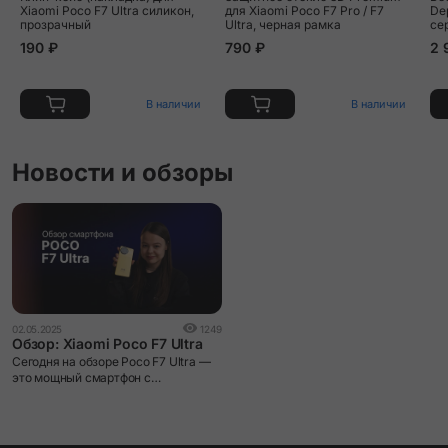
Xiaomi Poco F7 Ultra силикон,
для Xiaomi Poco F7 Pro / F7
De
прозрачный
Ultra, черная рамка
се
190 ₽
790 ₽
2 
В наличии
В наличии
Новости и обзоры
02.05.2025
1249
Обзор: Xiaomi Poco F7 Ultra
Сегодня на обзоре Poco F7 Ultra —
это мощный смартфон с
невероятной производительностью
и стильным дизайном. Его
высококачественный экран и
мощная камера позволят вам