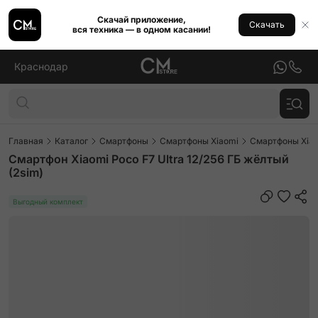
Скачай приложение,
Скачать
вся техника — в одном касании!
Краснодар
Главная
Каталог
Смартфоны
Смартфоны Xiaomi
Смартфоны Xiao
Смартфон Xiaomi Poco F7 Ultra 12/256 ГБ жёлтый
(2sim)
Выгодный комплект