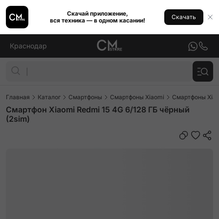
Скачай приложение,
Скачать
вся техника — в одном касании!
Краснодар
Главная
Каталог
Смартфоны
Смартфоны Xiaomi
Смартфоны Xiao
Смартфон Xiaomi Redmi 15 4G 6/128 ГБ чёрный
(2sim)