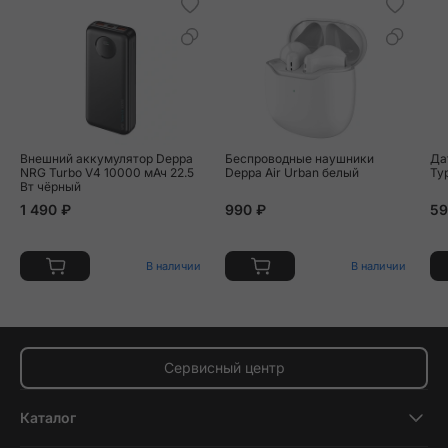
Внешний аккумулятор Deppa
Беспроводные наушники
Да
NRG Turbo V4 10000 мАч 22.5
Deppa Air Urban белый
Ty
Вт чёрный
1 490 ₽
990 ₽
59
В наличии
В наличии
Сервисный центр
Каталог