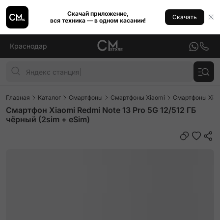
Скачай приложение,
Скачать
вся техника — в одном касании!
Краснодар
Главная
Каталог
Смартфоны
Смартфоны Xiaomi
Смартфоны Xiao
Смартфон Xiaomi Redmi Note 13 Pro 5G 12/512 ГБ
чёрный (2sim + eSim)