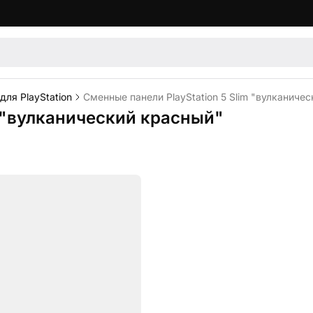
ля PlayStation
Сменные панели PlayStation 5 Slim "вулканиче
m "вулканический красный"