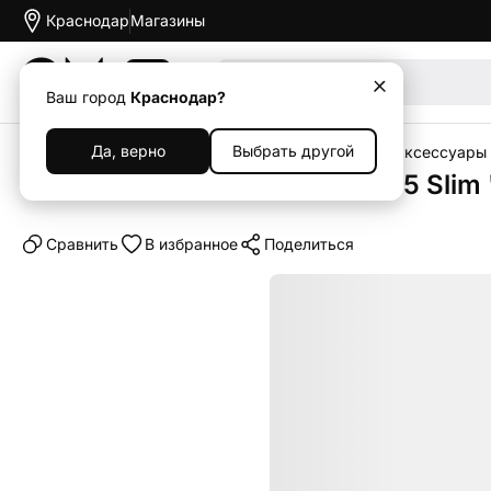
Краснодар
Магазины
Акции
Ваш город
Краснодар?
Да, верно
Выбрать другой
Главная
Каталог
Гейминг
Sony PlayStation
Аксессуары д
Сменные панели PlayStation 5 Sli
Cравнить
В избранное
Поделиться