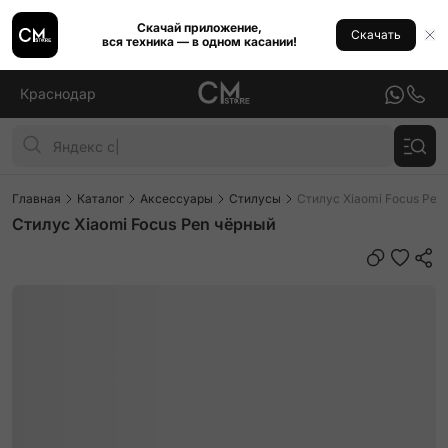
Скачай приложение,
Скачать
вся техника — в одном касании!
Краснодар
Главная
Каталог
Аксессуары
Стилусы
Стилус Xiaomi Focus Pen
Стилус Xiaomi Focus Pen чёрный