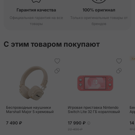
Гарантия качества
100% оригинал
Официальная гарантия на все
Только оригинальные товары от
товары
брендов
С этим товаром покупают
Хи
Беспроводные наушники
Игровая приставка Nintendo
Бе
Marshall Major 5 кремовый
Switch Lite 32 ГБ коралловый
Ap
7 490 ₽
17 990 ₽
14
22 490 ₽
17 