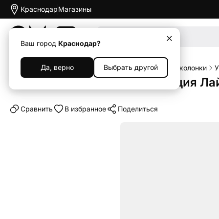
Краснодар
Магазины
Акции
Ваш город
Краснодар?
Да, верно
Выбрать другой
Главная
Каталог
Наушники и колонки
Умные колонки
У
Умная колонка Яндекс Станция Лай
Cравнить
В избранное
Поделиться