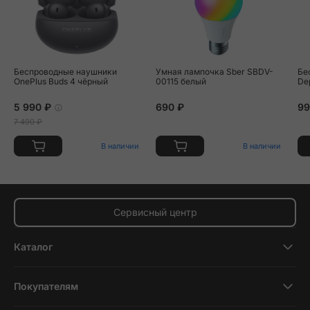
Беспроводные наушники
Умная лампочка Sber SBDV-
Бе
OnePlus Buds 4 чёрный
00115 белый
De
5 990 ₽
690 ₽
99
7 490 ₽
В наличии
В наличии
Сервисный центр
Каталог
Смартфоны
Покупателям
Планшеты