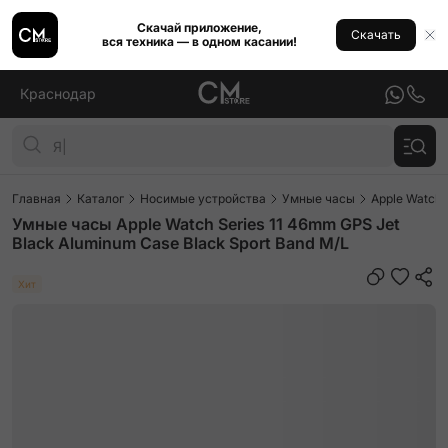
Скачай приложение,
Скачать
вся техника — в одном касании!
Краснодар
Главная
Каталог
Носимые устройства
Умные часы
Apple Watch
Умные часы Apple Watch Series 11 46mm GPS Jet
Black Aluminum Case Black Sport Band M/L
Хит