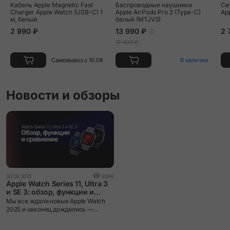
Кабель Apple Magnetic Fast
Беспроводные наушники
Се
Charger Apple Watch (USB-C) 1
Apple AirPods Pro 2 (Type-C)
Ap
м, белый
белый (MTJV3)
2 990 ₽
13 990 ₽
2 
17 490 ₽
Самовывоз с 10.08
В наличии
Новости и обзоры
30.09.2025
9366
Apple Watch Series 11, Ultra 3
и SE 3: обзор, функции и
сравнение
Мы все ждали новые Apple Watch
2025 и наконец дождались —
компания Apple показала три
модели сразу: Apple Watch Series 11,