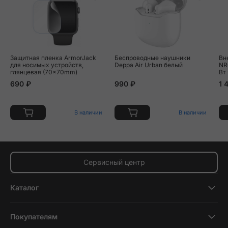
Защитная пленка ArmorJack
Беспроводные наушники
Вн
для носимых устройств,
Deppa Air Urban белый
NR
глянцевая (70x70mm)
Вт
690 ₽
990 ₽
1 
В наличии
В наличии
Сервисный центр
Каталог
Смартфоны
Покупателям
Планшеты