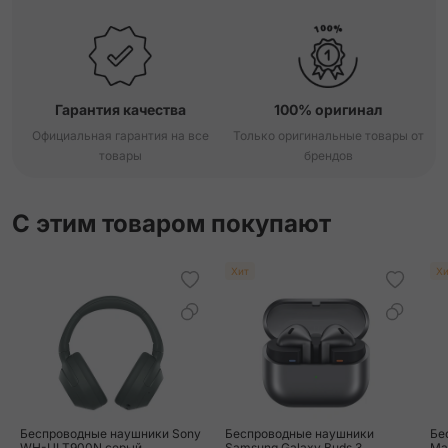
Гарантия качества
100% оригинал
Официальная гарантия на все
Только оригинальные товары от
товары
брендов
С этим товаром покупают
Хит
Хи
Беспроводные наушники Sony
Беспроводные наушники
Бе
WH-ULT900N серый
Samsung Galaxy Buds 3
Ma