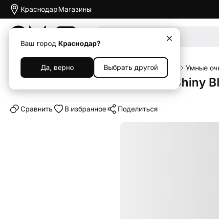
Краснодар
Магазины
Акции
Ваш город
Краснодар?
Да, верно
Выбрать другой
Главная
Каталог
Гаджеты
Умные устройства
Умные оч
Умные очки Ray-Ban Skyler Shiny B
Cравнить
В избранное
Поделиться