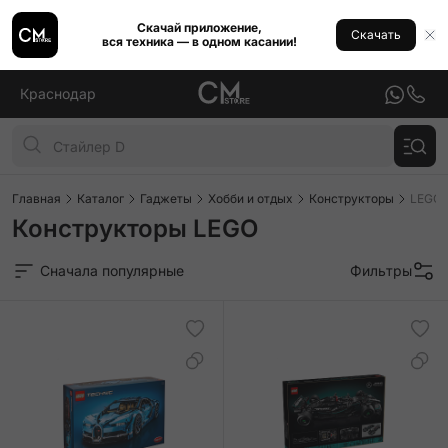
Скачай приложение,
Скачать
вся техника — в одном касании!
Краснодар
Главная
Каталог
Гаджеты
Хобби и отдых
Конструкторы
LEGO
Конструкторы LEGO
Сначала популярные
Фильтры