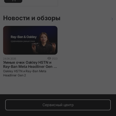
Новости и обзоры
24.04.2026
3123
Умные очки Oakley HSTN и
Ray-Ban Meta Headliner Gen 2:
сравниваем и выбираем.
Oakley HSTN и Ray-Ban Meta
Headliner Gen 2
Сервисный центр