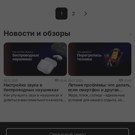
1
2
Новости и обзоры
02.12.2025
6546
29.07.2025
4349
Настройка звука в
Летние проблемы: что делать,
беспроводных наушниках
если смартфон и другая
техника перегрелись на
Как улучшить звук в наушниках и
Жара, пляж, солнце – идеальные
пляже?
добиться максимального качества?
условия для нашего отдыха, но
В этой статье мы рассмотрим все
настоящий стресс для электроники.
способы оптимизации звучания
Многие берут смартфоны,
беспроводных наушников — от
планшеты, ноутбуки и другие
базовых до профессиональных
устройства на пляж, а потом
настроек.
удивляются, почему техника
начинает тормозить или внезапно
отключается. Чаще всего причина –
Сервисный центр