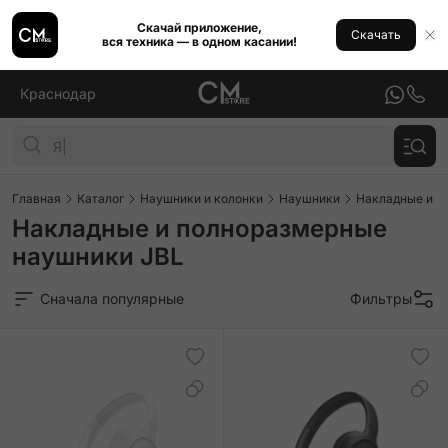
Скачай приложение,
Скачать
вся техника — в одном касании!
Краснодар
Главная
Каталог
Наушники и колонки
Наушники
Накладные и п
Накладные и полноразмерные
наушники JBL
Сначала популярные
Фильтры