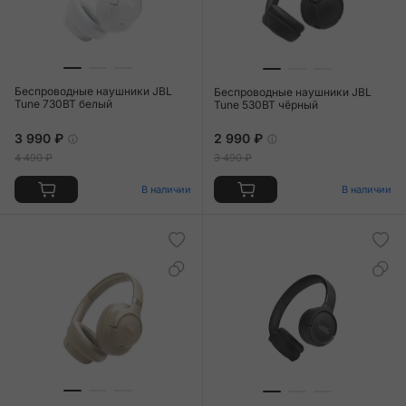
Беспроводные наушники JBL
Беспроводные наушники JBL
Tune 730BT белый
Tune 530BT чёрный
3 990 ₽
2 990 ₽
4 490 ₽
3 490 ₽
В наличии
В наличии