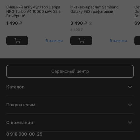
Внешний аккумулятор Deppa
Фитнес-браслет Samsung
Се
NRG Turbo V4 10000 мАч 22.5
Galaxy Fit3 графитовый
Dep
Вт чёрный
Вт
1 490 ₽
3 490 ₽
69
4 490 ₽
В наличии
В наличии
Сервисный центр
Каталог
Смартфоны
Покупателям
Планшеты
Новости и обзоры
Ноутбуки и компьютеры
О компании
Акции
Умные часы и фитнесс-браслеты
8 918 000-00-25
Вакансии
Трейд-ин
Наушники и колонки