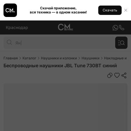
Скачай приложение,
Скачать
вся техника — в одном касании!
Краснодар
Главная
Каталог
Наушники и колонки
Наушники
Накладные и п
Беспроводные наушники JBL Tune 730BT синий