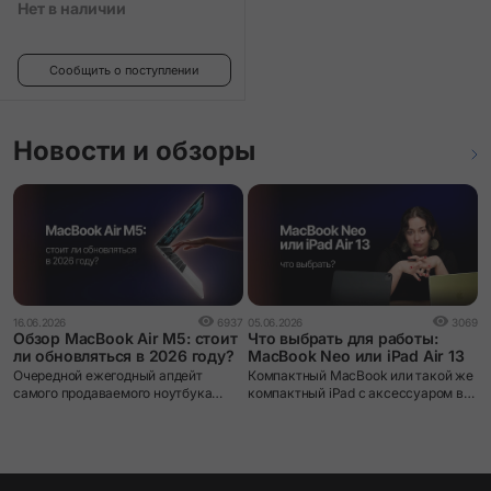
Нет в наличии
Сообщить о поступлении
Новости и обзоры
2
16.06.2026
6937
05.06.2026
3069
M
Обзор MacBook Air M5: стоит
Что выбрать для работы:
ли обновляться в 2026 году?
MacBook Neo или iPad Air 13
M
Очередной ежегодный апдейт
Компактный MacBook или такой же
н
самого продаваемого ноутбука
компактный iPad с аксессуаром в
Apple.
виде клавиатуры? В новом
видеообзоре мы порассуждали над
этим вопросом, а также поближе
познакомили вас с нашумевшим
MacBook Neo и iPad на новейшем