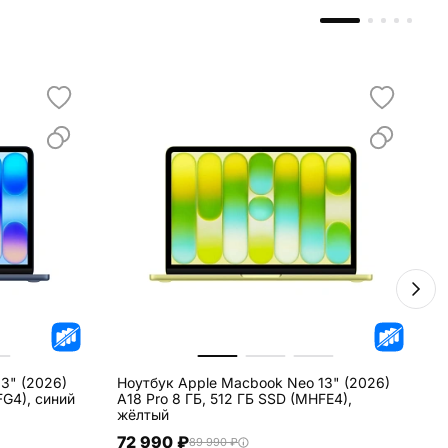
3" (2026)
Ноутбук Apple Macbook Neo 13" (2026)
Н
FG4), синий
A18 Pro 8 ГБ, 512 ГБ SSD (MHFE4),
A
жёлтый
72 990 ₽
89 990 ₽