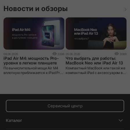
Новости и обзоры
1
09.06.2026
3396
05.06.2026
3069
i
iPad Air M4: мощность Pro-
Что выбрать для работы:
уровня в легком планшете
MacBook Neo или iPad Air 13
A
По вычислительной мощи Air M4
Компактный MacBook или такой же
о
вплотную приближается к iPad Pro
компактный iPad с аксессуаром в
п
– и это делает его, пожалуй, лучшим
виде клавиатуры? В новом
Н
соотношением возможностей и
видеообзоре мы порассуждали над
к
цены в линейке Apple на
этим вопросом, а также поближе
в
сегодняшний день.
познакомили вас с нашумевшим
п
MacBook Neo и iPad на новейшем
М4
Сервисный центр
Каталог