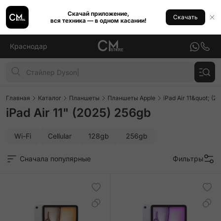
Скачай приложение,
Скачать
вся техника — в одном касании!
Краснодар
Главная
Каталог
Планшеты
Планшеты Apple
iPad Air 11&quot; (2
iPad Air 11" (2025) 256gb
Wi-Fi
Cellular
128gb
256gb
Сначала популярные
Фильтры