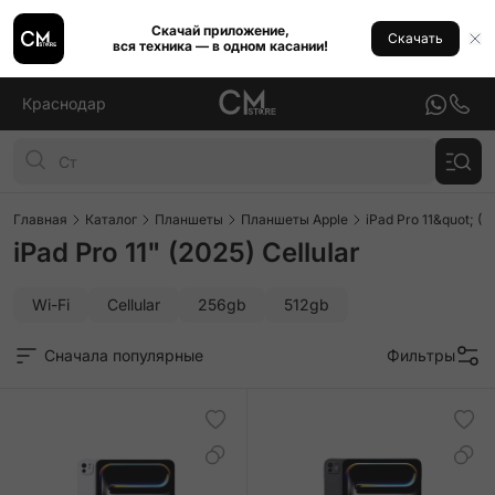
Скачай приложение,
Скачать
вся техника — в одном касании!
Краснодар
Главная
Каталог
Планшеты
Планшеты Apple
iPad Pro 11&quot; (2
iPad Pro 11" (2025) Cellular
Wi-Fi
Cellular
256gb
512gb
Сначала популярные
Фильтры