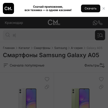
Скачай приложение,
Скачать
вся техника — в одном касании!
Краснодар
Главная
Каталог
Смартфоны
Samsung
A-серия
Galaxy A05
Смартфоны Samsung Galaxy A05
Сначала популярные
Фильтры