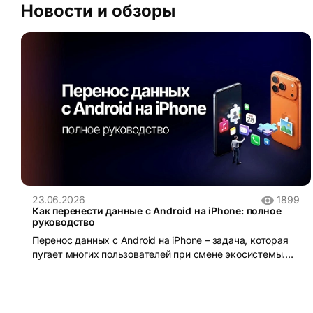
Новости и обзоры
23.06.2026
1899
Как перенести данные с Android на iPhone: полное
руководство
Перенос данных с Android на iPhone – задача, которая
пугает многих пользователей при смене экосистемы.
iOS и Android устроены принципиально по-разному:
разные файловые системы, разные форматы резервных
копий, разные магазины приложений. Без правильного
инструмента данные действительно можно потерять.