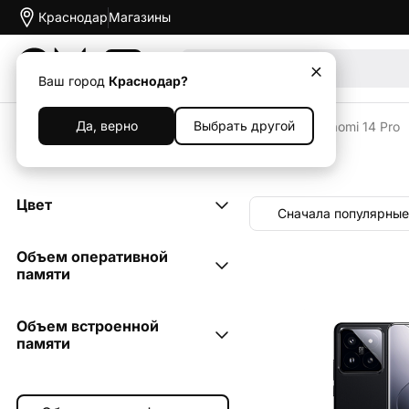
Краснодар
Магазины
Акции
Ваш город
Краснодар?
Да, верно
Выбрать другой
Главная
Каталог
Смартфоны
Xiaomi
Mi
Xiaomi 14 Pro
Смартфоны Xiaomi 14 Pro
Цвет
Сначала популярные
белый
2
Объем оперативной
зелёный
памяти
2
чёрный
2
12 ГБ
3
Объем встроенной
16 ГБ
памяти
3
256 ГБ
3