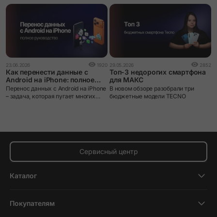
1
23.06.2026
1920
29.05.2026
2852
О
Как перенести данные с
Топ-3 недорогих смартфона
к
Android на iPhone: полное
для МАКС
о
руководство
G
Перенос данных с Android на iPhone
В новом обзоре разобрали три
п
– задача, которая пугает многих
бюджетные модели TECNO
о
пользователей при смене
п
экосистемы. iOS и Android устроены
и
принципиально по-разному: разные
файловые системы, разные
форматы резервных копий, разные
магазины приложений. Без
правильного инструмента данные
Сервисный центр
действительно можно потерять.
Каталог
Смартфоны
Покупателям
Планшеты