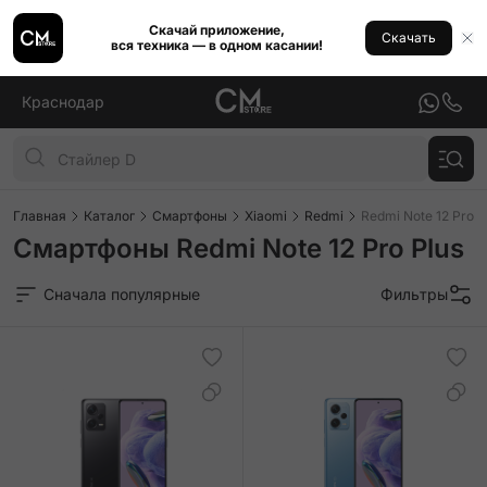
Скачай приложение,
Скачать
вся техника — в одном касании!
Краснодар
Главная
Каталог
Смартфоны
Xiaomi
Redmi
Redmi Note 12 Pro P
Смартфоны Redmi Note 12 Pro Plus
Сначала популярные
Фильтры