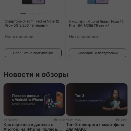
Смартфон Xiaomi Redmi Note 12
Смартфон Xiaomi Redmi Note 12
Pro+ 5G 8/256 ГБ чёрный
Pro+ 5G 8/256 ГБ синий
Нет в наличии
Нет в наличии
Сообщить о поступлении
Сообщить о поступлении
Новости и обзоры
1
23.06.2026
1920
29.05.2026
2852
О
Как перенести данные с
Топ-3 недорогих смартфона
к
Android на iPhone: полное
для МАКС