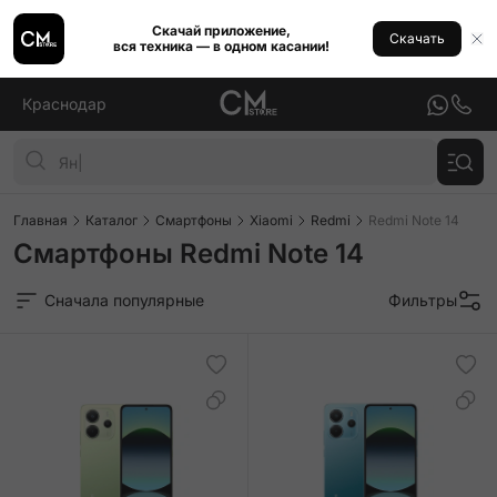
Скачай приложение,
Скачать
вся техника — в одном касании!
Краснодар
Главная
Каталог
Смартфоны
Xiaomi
Redmi
Redmi Note 14
Смартфоны Redmi Note 14
Сначала популярные
Фильтры