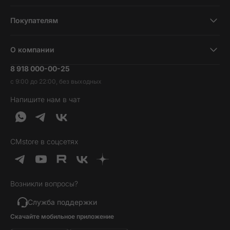
Смартфоны
Покупателям
Планшеты
Новости и обзоры
Ноутбуки и компьютеры
О компании
Акции
Умные часы и фитнесс-браслеты
8 918 000-00-25
Вакансии
Трейд-ин
Наушники и колонки
с 9:00 до 22:00, без выходных
Контакты
Гарантия и возврат
Продукция Dyson
Напишите нам в чат
Обратная связь
Доставка и оплата
Гейминг
О нас
Кредит и рассрочка
Гаджеты
Публичная оферта
Вопросы и ответы
Услуги и софт
CMstore в соцсетях
Политика конфиденциальности
Карта сайта
Идеи подарков
Новинки
Возникли вопросы?
Товары дня
Выгодные комплекты
Служба поддержки
Скачайте мобильное приложение
Хиты продаж