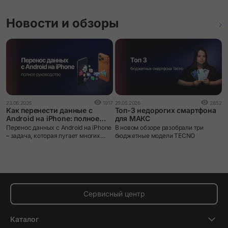
Новости и обзоры
1
23.06.2026
1917
29.05.2026
2852
О
Как перенести данные с
Топ-3 недорогих смартфона
к
Android на iPhone: полное
для МАКС
о
руководство
G
Перенос данных с Android на iPhone
В новом обзоре разобрали три
п
– задача, которая пугает многих
бюджетные модели TECNO
о
пользователей при смене
п
экосистемы. iOS и Android устроены
и
принципиально по-разному: разные
файловые системы, разные
форматы резервных копий, разные
магазины приложений. Без
правильного инструмента данные
Сервисный центр
действительно можно потерять.
Каталог