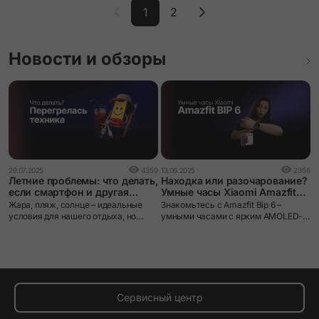
1
2
Новости и обзоры
29.07.2025
4359
13.06.2025
2356
Летние проблемы: что делать,
Находка или разочарование?
если смартфон и другая
Умные часы Xiaomi Amazfit
техника перегрелись на
BIP 6
Жара, пляж, солнце – идеальные
Знакомьтесь с Amazfit Bip 6 –
пляже?
условия для нашего отдыха, но
умными часами с ярким AMOLED-
настоящий стресс для электроники.
дисплеем!
Многие берут смартфоны,
планшеты, ноутбуки и другие
устройства на пляж, а потом
удивляются, почему техника
начинает тормозить или внезапно
отключается. Чаще всего причина –
Сервисный центр
перегрев. В этой статье простыми
словами объясним, почему