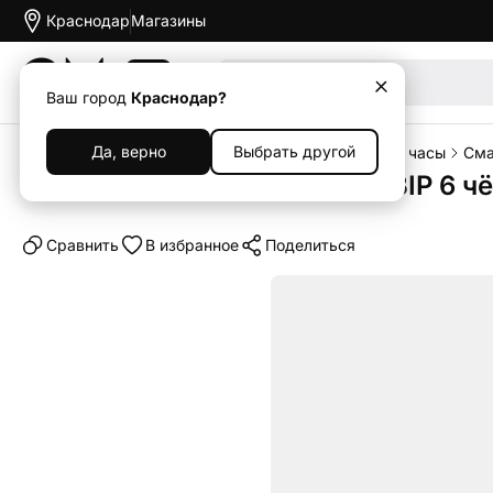
Краснодар
Магазины
Акции
Ваш город
Краснодар?
Да, верно
Выбрать другой
Главная
Каталог
Носимые устройства
Умные часы
Сма
Умные часы Xiaomi Amazfit BIP 6 ч
Cравнить
В избранное
Поделиться