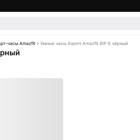
рт-часы Amazfit
Умные часы Xiaomi Amazfit BIP 6 чёрный
ёрный