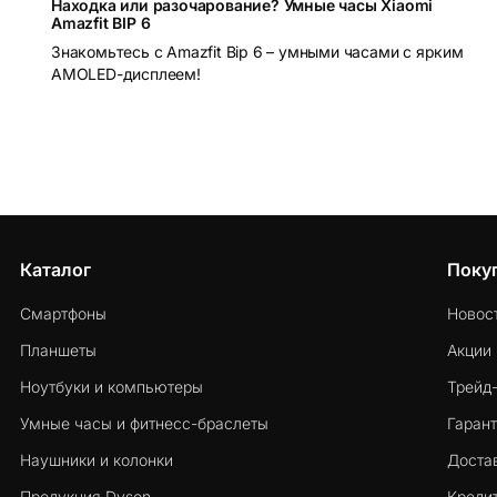
Находка или разочарование? Умные часы Xiaomi
Amazfit BIP 6
Знакомьтесь с Amazfit Bip 6 – умными часами с ярким
AMOLED-дисплеем!
Каталог
Поку
Смартфоны
Новос
Планшеты
Акции
Ноутбуки и компьютеры
Трейд
Умные часы и фитнесс-браслеты
Гарант
Наушники и колонки
Достав
Продукция Dyson
Кредит