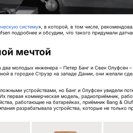
ическую систему
», в которой, в том числе, рекомендов
ufsen подробнее и обсудим, что такого придумали датча
шой мечтой
да два молодых инженера – Петер Банг и Свен Олуфсен 
ой в городке Струэр на западе Дании, они желали сде
ожными устройствами, но Банг и Олуфсен увидели поте
. Их первая коммерческая модель, радиоприёмник, раб
ойства, работающие на батарейках, приёмник Bang & Ol
мпания разрабатывала устройства, которые не только пр