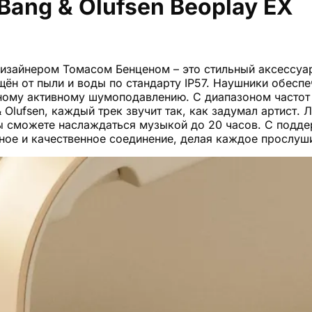
ang & Olufsen Beoplay EX
зайнером Томасом Бенценом – это стильный аксессуар 
щён от пыли и воды по стандарту IP57. Наушники обесп
ному активному шумоподавлению. С диапазоном частот 
lufsen, каждый трек звучит так, как задумал артист. 
 сможете наслаждаться музыкой до 20 часов. С поддер
ьное и качественное соединение, делая каждое прослуш