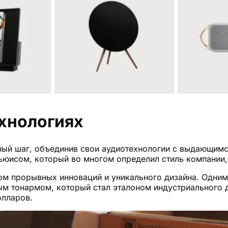
ехнологиях
жный шаг, объединив свои аудиотехнологии с выдающимс
ьюисом, который во многом определил стиль компании,
имом прорывных инноваций и уникального дизайна. Одни
ым тонармом, который стал эталоном индустриального 
олларов.