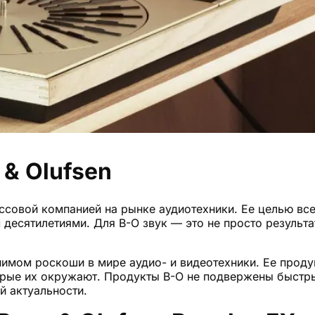
& Olufsen
ассовой компанией на рынке аудиотехники. Ее целью в
 десятилетиями. Для B-O звук — это не просто результ
нимом роскоши в мире аудио- и видеотехники. Ее продук
торые их окружают. Продукты B-O не подвержены быстр
й актуальности.