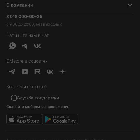
Ноутбуки и компьютеры
О компании
Акции
Умные часы и фитнесс-браслеты
8 918 000-00-25
Вакансии
Трейд-ин
Наушники и колонки
с 9:00 до 22:00, без выходных
Контакты
Гарантия и возврат
Продукция Dyson
Напишите нам в чат
Обратная связь
Доставка и оплата
Гейминг
О нас
Кредит и рассрочка
Гаджеты
Публичная оферта
Вопросы и ответы
Услуги и софт
CMstore в соцсетях
Политика конфиденциальности
Карта сайта
Идеи подарков
Новинки
Возникли вопросы?
Товары дня
Выгодные комплекты
Служба поддержки
Скачайте мобильное приложение
Хиты продаж
Уценка