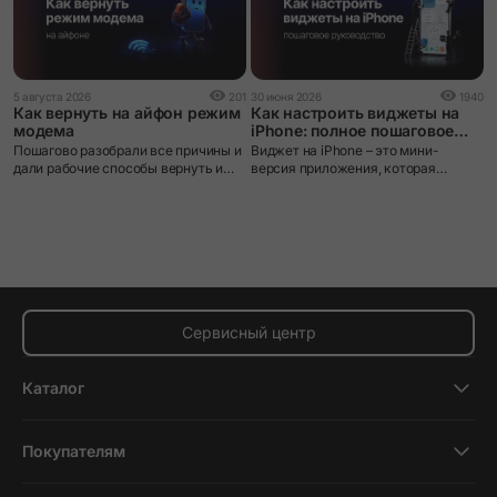
2
5 августа 2026
201
30 июня 2026
1940
К
Как вернуть на айфон режим
Как настроить виджеты на
A
модема
iPhone: полное пошаговое
руководство
П
Пошагово разобрали все причины и
Виджет на iPhone – это мини-
–
дали рабочие способы вернуть и
версия приложения, которая
п
настроить раздачу интернета на
выводит нужную информацию
э
iPhone.
прямо на экран без необходимости
п
открывать само приложение.
ф
ф
м
п
д
Сервисный центр
Каталог
Смартфоны
Покупателям
Планшеты
Новости и обзоры