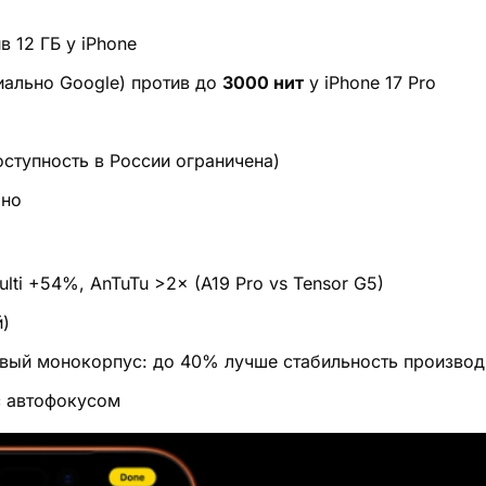
 12 ГБ у iPhone
ально Google) против до
3000 нит
у iPhone 17 Pro
оступность в России ограничена)
ано
lti +54%, AnTuTu >2× (A19 Pro vs Tensor G5)
й)
вый монокорпус: до 40% лучше стабильность производ
с автофокусом