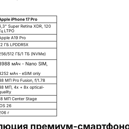
Apple iPhone 17 Pro
6,3" Super Retina XDR, 120
Гц LTPO
Apple A19 Pro
12 ГБ LPDDR5X
256/512 ГБ/1 ТБ (NVMe)
3988 мАч - Nano SIM,
4252 мАч - eSIM only
48 МП Pro Fusion, f/1.78
48 МП, 4x + 8x optical-
quality
18 МП Center Stage
iOS 26
206 г
олюция премиум-смартфон