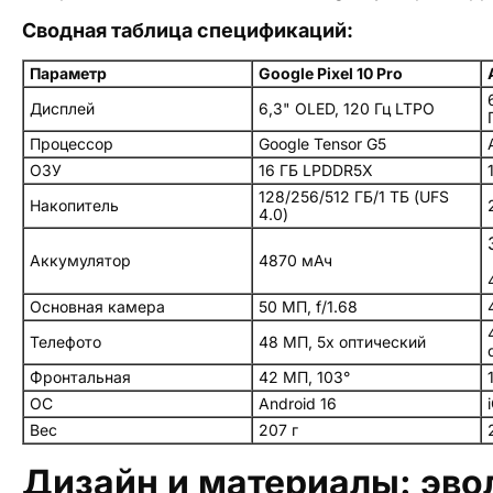
Сводная таблица спецификаций:
Параметр
Google Pixel 10 Pro
Дисплей
6,3" OLED, 120 Гц LTPO
Процессор
Google Tensor G5
ОЗУ
16 ГБ LPDDR5X
128/256/512 ГБ/1 ТБ (UFS
Накопитель
4.0)
Аккумулятор
4870 мАч
Основная камера
50 МП, f/1.68
Телефото
48 МП, 5x оптический
Фронтальная
42 МП, 103°
ОС
Android 16
Вес
207 г
Дизайн и материалы: эв