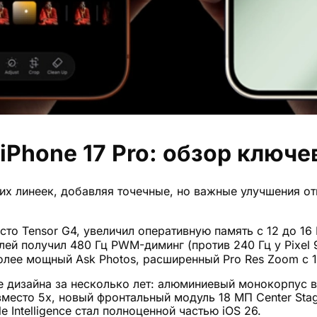
 и iPhone 17 Pro: обзор клю
 линеек, добавляя точечные, но важные улучшения отн
то Tensor G4, увеличил оперативную память с 12 до 16
лей получил 480 Гц PWM-диминг (против 240 Гц у Pixel 
более мощный Ask Photos, расширенный Pro Res Zoom с
 дизайна за несколько лет: алюминиевый монокорпус в
м вместо 5x, новый фронтальный модуль 18 МП Center St
 Intelligence стал полноценной частью iOS 26.