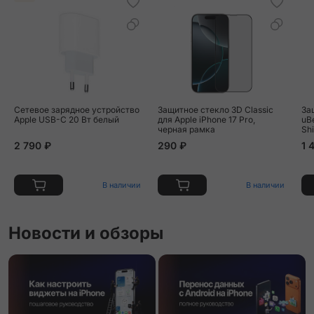
Сетевое зарядное устройство
Защитное стекло 3D Classic
За
Apple USB-C 20 Вт белый
для Apple iPhone 17 Pro,
uB
черная рамка
Shi
17
2 790 ₽
290 ₽
1 
В наличии
В наличии
Новости и обзоры