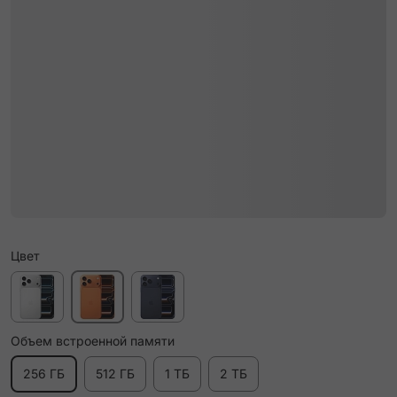
Цвет
Объем встроенной памяти
256 ГБ
512 ГБ
1 ТБ
2 ТБ