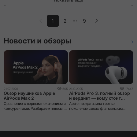
1
2
9
Новости и обзоры
0
21.07.2026
505
21.10.2025
17447
A
Обзор наушников Apple
AirPods Pro 3: полный обзор
AirPods Max 2
и вердикт — кому стоит
покупать
Н
Сравнение с первым поколением и
Apple представила третье
т
конкурентами. Разбираем плюсы и
поколение своих флагманских
п
минусы.
наушников AirPods Pro 3, которые
в
обещают стать новым эталоном в
у
сегменте TWS-наушников
р
премиум-класса.
о