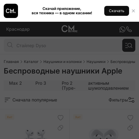
Скачай приложение,
Скачать
вся техника — в одном касании!
Краснодар
Главная
Каталог
Наушники и колонки
Наушники
Беспроводные
Беспроводные наушники Apple
AirPods
AirPods
AirPods
AirPods 4 с
Max 2
Pro 3
Pro 2
активным
(Type-
шумоподавлением
C)
Сначала популярные
Фильтры
Хит
Хит