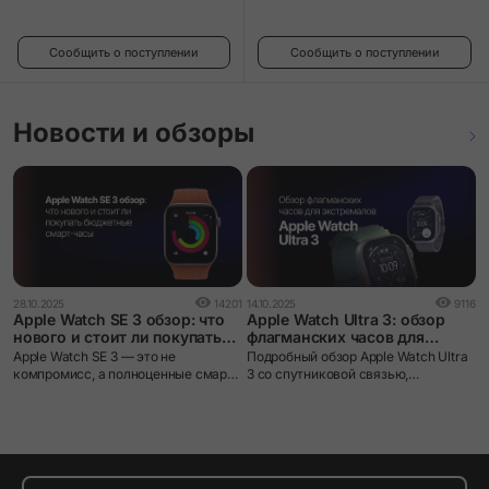
Сообщить о поступлении
Сообщить о поступлении
Новости и обзоры
0
28.10.2025
14201
14.10.2025
9116
О
Apple Watch SE 3 обзор: что
Apple Watch Ultra 3: обзор
н
нового и стоит ли покупать
флагманских часов для
г
бюджетные смарт-часы
экстремалов
A
Apple Watch SE 3 — это не
Подробный обзор Apple Watch Ultra
х
компромисс, а полноценные смарт-
3 со спутниковой связью,
о
часы с флагманскими
увеличенным экраном и 42 часами
с
возможностями по доступной цене.
автономности. Все нововведения!
у
д
л