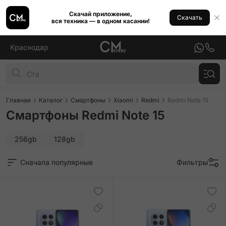
Скачай приложение,
Скачать
вся техника — в одном касании!
Краснодар
Главная
Каталог
Смартфоны
Xiaomi
Redmi
Redmi Note 15
Смартфоны Redmi Note 15
256gb
128gb
Сначала популярные
Фильтры