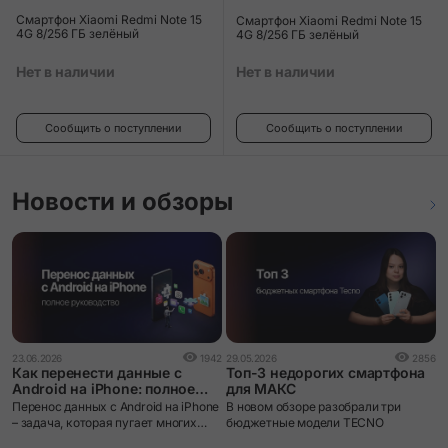
Смартфон Xiaomi Redmi Note 15
Смартфон Xiaomi Redmi Note 15
4G 8/256 ГБ зелёный
4G 8/256 ГБ зелёный
Нет в наличии
Нет в наличии
Сообщить о поступлении
Сообщить о поступлении
Новости и обзоры
1
23.06.2026
1942
29.05.2026
2856
О
Как перенести данные с
Топ-3 недорогих смартфона
к
Android на iPhone: полное
для МАКС
о
руководство
G
Перенос данных с Android на iPhone
В новом обзоре разобрали три
п
– задача, которая пугает многих
бюджетные модели TECNO
о
пользователей при смене