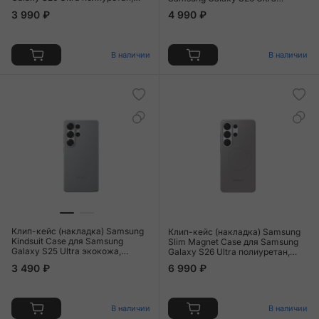
поликарбонат, алюминий,
силикон, чёрный
3 990 ₽
4 990 ₽
прозрачный
В наличии
В наличии
Клип-кейс (накладка) Samsung
Клип-кейс (накладка) Samsung
Kindsuit Case для Samsung
Slim Magnet Case для Samsung
Galaxy S25 Ultra экокожа,
Galaxy S26 Ultra полиуретан,
поликарбонат, серый
поликарбонат, алюминий, серый
3 490 ₽
6 990 ₽
В наличии
В наличии