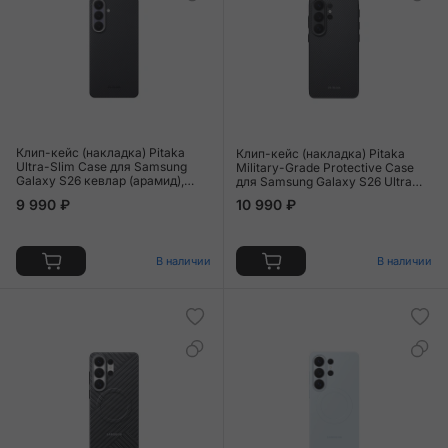
Клип-кейс (накладка) Pitaka
Клип-кейс (накладка) Pitaka
Ultra-Slim Case для Samsung
Military-Grade Protective Case
Galaxy S26 кевлар (арамид),
для Samsung Galaxy S26 Ultra
чёрно-серый (KS2601)
кевлар (арамид), чёрно-серый
9 990 ₽
10 990 ₽
(узкая полоска) (PBS2601U)
В наличии
В наличии