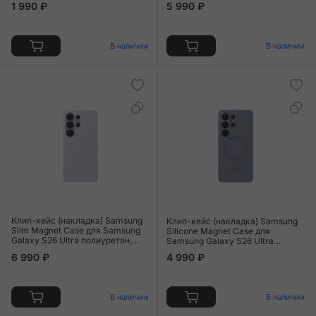
1 990 ₽
5 990 ₽
(KS2501S)
В наличии
В наличии
Клип-кейс (накладка) Samsung
Клип-кейс (накладка) Samsung
Slim Magnet Case для Samsung
Silicone Magnet Case для
Galaxy S26 Ultra полиуретан,
Samsung Galaxy S26 Ultra
поликарбонат, алюминий,
силикон, сине-фиолетовый
6 990 ₽
4 990 ₽
светло-фиолетовый
В наличии
В наличии