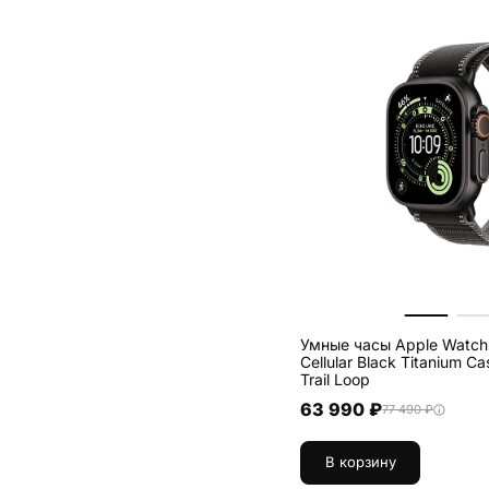
orange single tour en mer
strap
1
Умные часы Apple Watch
Cellular Black Titanium C
Trail Loop
63 990 ₽
77 490 ₽
В корзину