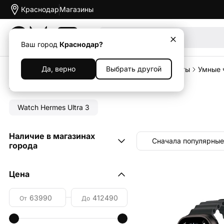
Краснодар
Магазины
Акции
Ваш город
Краснодар?
Да, верно
Выбрать другой
Главная
Каталог
Умные часы и фитнес-браслеты
Умные 
Apple Watch Ultra 3
Watch Hermes Ultra 3
Наличие в магазинах
Сначала популярные
города
ул. 40-летия Победы, 71/3
4
Цена
ул. Крылатая, 2 (ТРЦ "OZ
Молл")
6
От
До
ул. Дзержинского, 100
(Мегацентр "Красная
площадь")
9