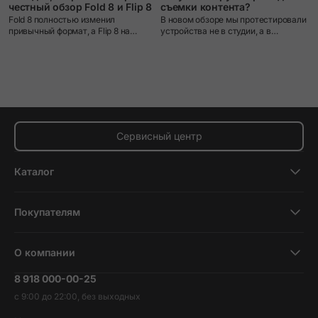
A
честный обзор Fold 8 и Flip 8
съемки контента?
С
Fold 8 полностью изменил
В новом обзоре мы протестировали
к
привычный формат, а Flip 8 на
устройства не в студии, а в
м
первый взгляд почти не отличается
условиях настоящего пешего
от прошлого поколения. Но так ли
маршрута и поделились своими
это в реальном использовании?
впечатлениями от использования.
Сервисный центр
Каталог
Смартфоны
Покупателям
Планшеты
Новости и обзоры
Ноутбуки и компьютеры
О компании
Акции
Умные часы и фитнесс-браслеты
8 918 000-00-25
Вакансии
Трейд-ин
Наушники и колонки
с 9:00 до 22:00, без выходных
Контакты
Гарантия и возврат
Продукция Dyson