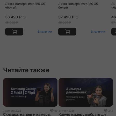
Экшн-камера Insta360 X5
Экшн-камера Insta360 X5
Эк
чёрный
белый
чёр
36 490 ₽
37 490 ₽
46
45 990 ₽
45 990 ₽
57 
В наличии
В наличии
Читайте также
2
7 августа 2026
99
31 июля 2026
242
О
Складка, нагрев и камеры:
Какую камеру выбрать для