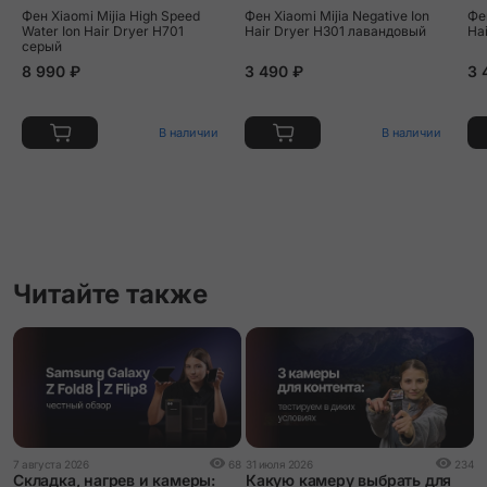
Фен Xiaomi Mijia High Speed
Фен Xiaomi Mijia Negative Ion
Фен
Water Ion Hair Dryer H701
Hair Dryer H301 лавандовый
Ha
серый
8 990 ₽
3 490 ₽
3 
В наличии
В наличии
Читайте также
2
7 августа 2026
68
31 июля 2026
234
О
Складка, нагрев и камеры:
Какую камеру выбрать для