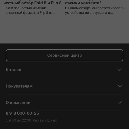
A
честный обзор Fold 8 и Flip 8
съемки контента?
С
Fold 8 полностью изменил
В новом обзоре мы протестировали
к
привычный формат, а Flip 8 на
устройства не в студии, а в
м
первый взгляд почти не отличается
условиях настоящего пешего
от прошлого поколения. Но так ли
маршрута и поделились своими
это в реальном использовании?
впечатлениями от использования.
Сервисный центр
Каталог
Смартфоны
Покупателям
Планшеты
Новости и обзоры
Ноутбуки и компьютеры
О компании
Акции
Умные часы и фитнесс-браслеты
8 918 000-00-25
Вакансии
Трейд-ин
Наушники и колонки
с 9:00 до 22:00, без выходных
Контакты
Гарантия и возврат
Продукция Dyson