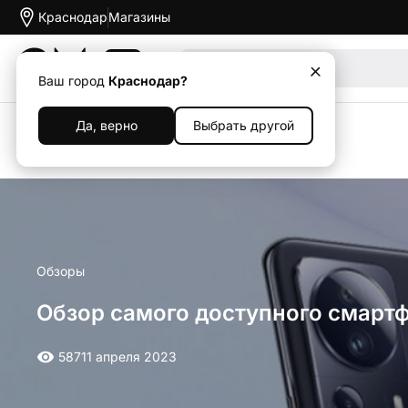
Краснодар
Магазины
Акции
Ваш город
Краснодар?
Да, верно
Выбрать другой
Назад
Обзоры
Обзор самого доступного смартф
587
11 апреля 2023