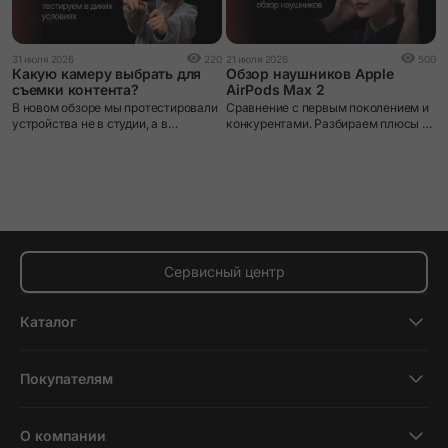
1
31 июля 2026
220
21 июля 2026
500
Какую камеру выбрать для
Обзор наушников Apple
съемки контента?
AirPods Max 2
П
В новом обзоре мы протестировали
Сравнение с первым поколением и
п
устройства не в студии, а в
конкурентами. Разбираем плюсы и
S
условиях настоящего пешего
минусы.
п
маршрута и поделились своими
впечатлениями от использования.
Сервисный центр
Каталог
Смартфоны
Покупателям
Планшеты
Новости и обзоры
Ноутбуки и компьютеры
О компании
Акции