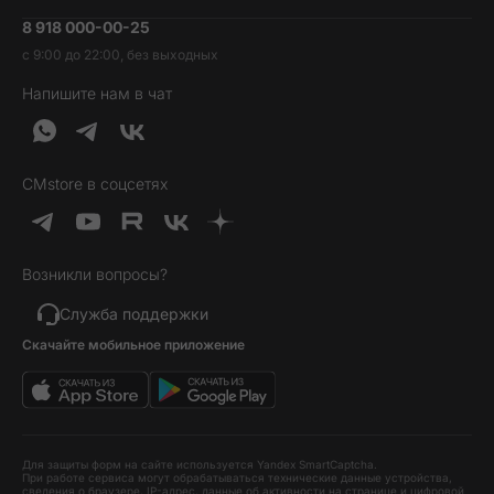
Умные часы и фитнесс-браслеты
8 918 000-00-25
Вакансии
Трейд-ин
Наушники и колонки
с 9:00 до 22:00, без выходных
Контакты
Гарантия и возврат
Продукция Dyson
Напишите нам в чат
Обратная связь
Доставка и оплата
Гейминг
О нас
Кредит и рассрочка
Гаджеты
Публичная оферта
Вопросы и ответы
Услуги и софт
CMstore в соцсетях
Политика конфиденциальности
Карта сайта
Идеи подарков
Новинки
Возникли вопросы?
Товары дня
Выгодные комплекты
Служба поддержки
Скачайте мобильное приложение
Хиты продаж
Уценка
Для защиты форм на сайте используется Yandex SmartCaptcha.
При работе сервиса могут обрабатываться технические данные устройства,
сведения о браузере, IP-адрес, данные об активности на странице и цифровой